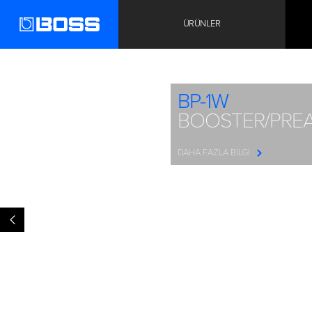
ÜRÜNLER
BP-1W
BOOSTER/PREAMP
DAHA FAZLA BILGI
<