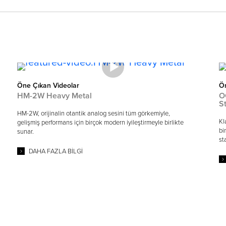
Öne Çıkan Videolar
Ön
HM-2W Heavy Metal
O
S
HM-2W, orijinalin otantik analog sesini tüm görkemiyle,
Kl
gelişmiş performans için birçok modern iyileştirmeyle birlikte
bi
sunar.
st
DAHA FAZLA BILGI