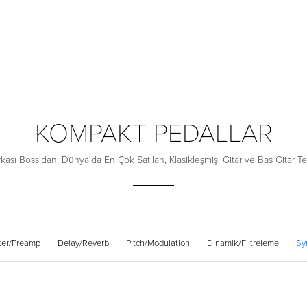
KOMPAKT PEDALLAR
ası Boss'dan; Dünya'da En Çok Satılan, Klasikleşmiş, Gitar ve Bas Gitar Tek
ter/Preamp
Delay/Reverb
Pitch/Modulation
Dinamik/Filtreleme
Sy