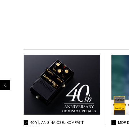
<
40.YIL ANISINA ÖZEL KOMPAKT
MDP D
PEDALLAR