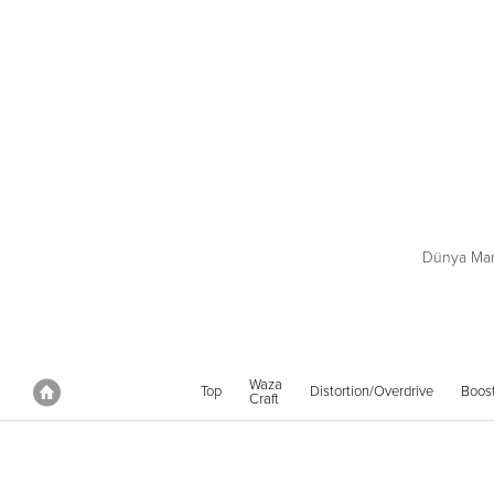
Dünya Mark
Waza
Anasayfa
Top
Distortion/Overdrive
Boos
Craft
Anasayfa
Kompakt Pedallar
Synth