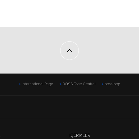
International Page
BOSS Tone Central
bossloop
K
İÇERIKLER