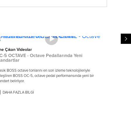
e Çıkan Videolar
Öne Çıkan
C-5 OCTAVE - Octave Pedallarında Yeni
DD-3T Di
tandartlar
Modern Çalıc
asik BOSS octave tonlarını en son izleme teknolojileriyle
Roots'tan A
rleştiren BOSS OC-5, octave pedal performansında yeni bir
delay tonla
andart belirliyor.
DAHA 
DAHA FAZLA BILGI