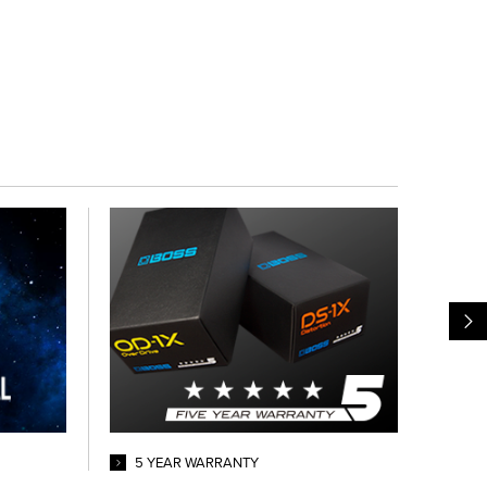
5 YEAR WARRANTY
RO