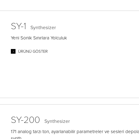
SY-1
Synthesizer
Yeni Sonik Sınırlara Yolculuk
ÜRÜNÜ GÖSTER
SY-200
Synthesizer
171 analog tarzı ton, ayarlanabilir parametreler ve sesleri depola
synth.