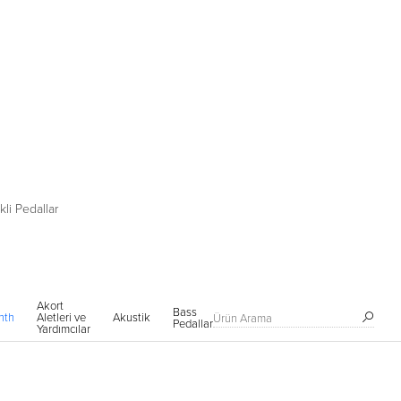
li Pedallar
Akort
Bass
200
500
nth
Aletleri ve
Akustik
Diğerleri
Pedalları
Serisi
Serisi
Yardımcılar