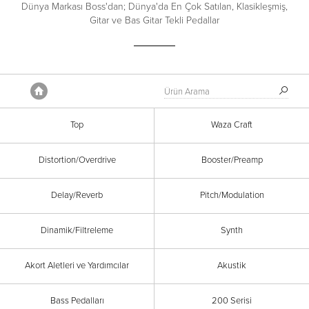
Dünya Markası Boss'dan; Dünya'da En Çok Satılan, Klasikleşmiş,
Gitar ve Bas Gitar Tekli Pedallar
Anasayfa
Top
Waza Craft
Distortion/Overdrive
Booster/Preamp
Delay/Reverb
Pitch/Modulation
Dinamik/Filtreleme
Synth
Akort Aletleri ve Yardımcılar
Akustik
Bass Pedalları
200 Serisi