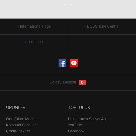
International Page
BOSS Tone Central
bossloop
Facebook
YouTube
Bölgeyi Değiştir
ÜRÜNLER
TOPLULUK
Öne Çıkan Modeller
Uluslararası Sosyal Ağ
Kompakt Pedallar
YouTube
Çoklu-Efektler
Facebook