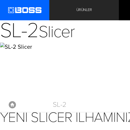
ÜRÜNLER
SL-2
Slicer
SL-2
Anasayfa
YENI SLICER İLHAMINI
Anasayfa
Kompakt Pedallar
Diğerleri
SL-2