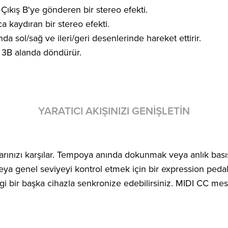
ıkış B'ye gönderen bir stereo efekti.
a kaydıran bir stereo efekti.
a sol/sağ ve ileri/geri desenlerinde hareket ettirir.
i 3B alanda döndürür.
YARATICI AKIŞINIZI GENIŞLETIN
larınızı karşılar. Tempoya anında dokunmak veya anlık basış
eya genel seviyeyi kontrol etmek için bir expression pedalı 
r başka cihazla senkronize edebilirsiniz. MIDI CC mesajla