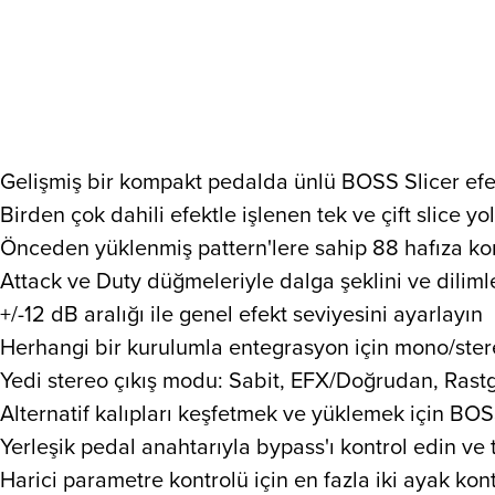
Gelişmiş bir kompakt pedalda ünlü BOSS Slicer efe
Birden çok dahili efektle işlenen tek ve çift slice yo
Önceden yüklenmiş pattern'lere sahip 88 hafıza konu
Attack ve Duty düğmeleriyle dalga şeklini ve dilim
+/-12 dB aralığı ile genel efekt seviyesini ayarlayın
Herhangi bir kurulumla entegrasyon için mono/stereo
Yedi stereo çıkış modu: Sabit, EFX/Doğrudan, Ras
Alternatif kalıpları keşfetmek ve yüklemek için 
Yerleşik pedal anahtarıyla bypass'ı kontrol edin ve
Harici parametre kontrolü için en fazla iki ayak kon