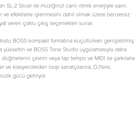
an SL-2 Slicer ile müziğinizi canlı ritmik enerjiyle sarın.
eler ve efektlerle işlenmesini dahil olmak üzere benzersiz
yat veren çoklu çıkış seçenekleri sunar.
d dostu BOSS kompakt formatına küçültürken genişletilmiş
nda yükseltin ve BOSS Tone Studio uygulamasıyla daha
 düğmelerini çevirin veya tap tempo ve MIDI ile şarkılarla
er ve klavyecilerden loop sanatçılarına, DJ'lere,
müzik gücü getiriyor.