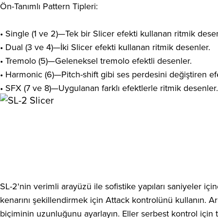
Ön-Tanımlı Pattern Tipleri:
• Single (1 ve 2)—Tek bir Slicer efekti kullanan ritmik desen
• Dual (3 ve 4)—İki Slicer efekti kullanan ritmik desenler.
• Tremolo (5)—Geleneksel tremolo efektli desenler.
• Harmonic (6)—Pitch-shift gibi ses perdesini değiştiren ef
• SFX (7 ve 8)—Uygulanan farklı efektlerle ritmik desenler.
SL-2'nin verimli arayüzü ile sofistike yapıları saniyeler i
kenarını şekillendirmek için Attack kontrolünü kullanın. 
biçiminin uzunluğunu ayarlayın. Eller serbest kontrol iç