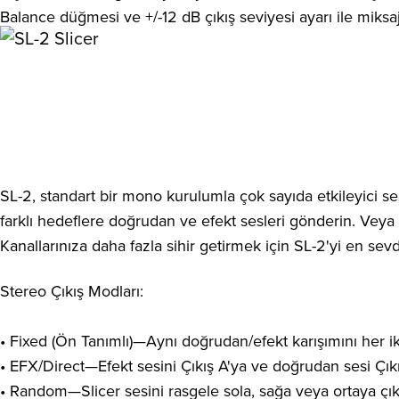
Balance düğmesi ve +/-12 dB çıkış seviyesi ayarı ile miks
SL-2, standart bir mono kurulumla çok sayıda etkileyici ses 
farklı hedeflere doğrudan ve efekt sesleri gönderin. Veya 
Kanallarınıza daha fazla sihir getirmek için SL-2'yi en sevd
Stereo Çıkış Modları:
• Fixed (Ön Tanımlı)—Aynı doğrudan/efekt karışımını her ik
• EFX/Direct—Efekt sesini Çıkış A'ya ve doğrudan sesi Çıkı
• Random—Slicer sesini rasgele sola, sağa veya ortaya çıka