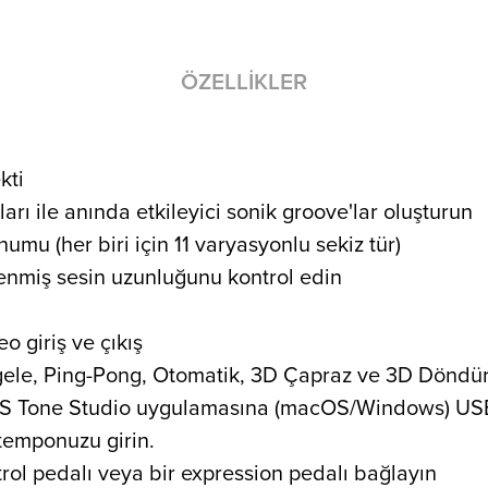
ÖZELLIKLER
kti
lları ile anında etkileyici sonik groove'lar oluşturun
mu (her biri için 11 varyasyonlu sekiz tür)
lenmiş sesin uzunluğunu kontrol edin
 giriş ve çıkış
tgele, Ping-Pong, Otomatik, 3D Çapraz ve 3D Dönd
BOSS Tone Studio uygulamasına (macOS/Windows) US
 temponuzu girin.
trol pedalı veya bir expression pedalı bağlayın