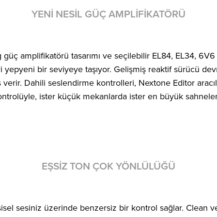
YENI NESIL GÜÇ AMPLIFIKATÖRÜ
og güç amplifikatörü tasarımı ve seçilebilir EL84, EL34, 6
ri yepyeni bir seviyeye taşıyor. Gelişmiş reaktif sürücü de
his verir. Dahili seslendirme kontrolleri, Nextone Editor ara
ontrolüyle, ister küçük mekanlarda ister en büyük sahnel
EŞSIZ TON ÇOK YÖNLÜLÜĞÜ
işisel sesiniz üzerinde benzersiz bir kontrol sağlar. Clean