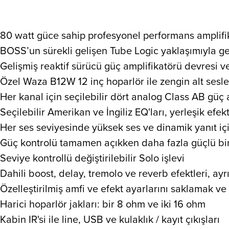
80 watt güce sahip profesyonel performans amplifi
BOSS’un sürekli gelişen Tube Logic yaklaşımıyla gerç
Gelişmiş reaktif sürücü güç amplifikatörü devresi v
Özel Waza B12W 12 inç hoparlör ile zengin alt sesleri
Her kanal için seçilebilir dört analog Class AB güç
Seçilebilir Amerikan ve İngiliz EQ'ları, yerleşik ef
Her ses seviyesinde yüksek ses ve dinamik yanıt iç
Güç kontrolü tamamen açıkken daha fazla güçlü bi
Seviye kontrollü değiştirilebilir Solo işlevi
Dahili boost, delay, tremolo ve reverb efektleri, ayrı
Özelleştirilmiş amfi ve efekt ayarlarını saklamak ve
Harici hoparlör jakları: bir 8 ohm ve iki 16 ohm
Kabin IR'si ile line, USB ve kulaklık / kayıt çıkışları