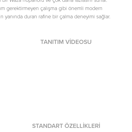
l bir Waza hoparlörü ve çok daha fazlasını sunar.
akım gerektirmeyen çalışma gibi önemli modern
inin yanında duran rafine bir çalma deneyimi sağlar.
TANITIM VIDEOSU
STANDART ÖZELLIKLERI