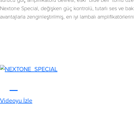
sürücü güç amplifikatörü devresi, eski "blue bell" tonlu öze
Nextone Special, değişken güç kontrolü, tutarlı ses ve b
avantajlarla zenginleştirilmiş, en iyi lambalı amplifikatörler
Videoyu İzle