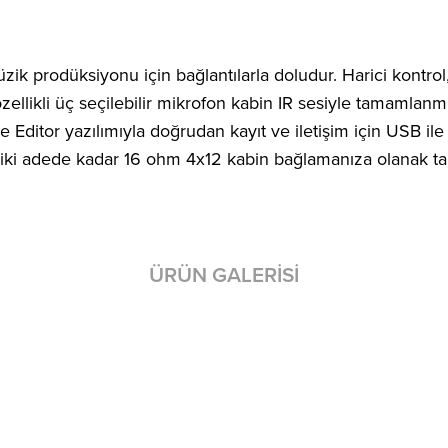
ik prodüksiyonu için bağlantılarla doludur. Harici kontro
l özellikli üç seçilebilir mikrofon kabin IR sesiyle tamaml
ne Editor yazılımıyla doğrudan kayıt ve iletişim için USB ile
n iki adede kadar 16 ohm 4x12 kabin bağlamanıza olanak tanı
ÜRÜN GALERISI