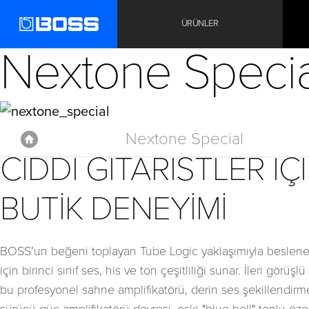
ÜRÜNLER
Nextone Specia
Nextone Special
Anasayfa
CIDDI GITARISTLER I
Anasayfa
BOSS Amfiler
Nextone
Nextone Special
BUTIK DENEYIMI
BOSS’un beğeni toplayan Tube Logic yaklaşımıyla beslenen
için birinci sınıf ses, his ve ton çeşitliliği sunar. İleri görüşlü
bu profesyonel sahne amplifikatörü, derin ses şekillendirme k