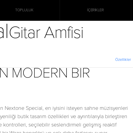
TOPLULUK
İÇERIKLER
l
Gitar Amfisi
Özellikler
ÇIN MODERN BIR
 Nextone Special, en iyisini isteyen sahne müzisyenleri
 yeniliği butik tasarım özellikleri ve ayrıntılarıyla birleştiren
ontrolleri, seçilebilir seslendirmeli gelişmiş reaktif