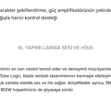
karakter şekillendirme, güç amplifikatörünün çekird
ıyla harici kontrol desteği
EL YAPIMI LAMBA SESI VE HISSI
n en son neslini temsil eder ve deneyimli müzisyenlere yıl
ar. Tube Logic, klasik lambalı tasarımlarının karmaşık etkileş
 varlıkla otantik ses ve his sağlar. Amplifikatör ayrıca, 1
a B12W hoparlörünü de piyasaya sürdü.