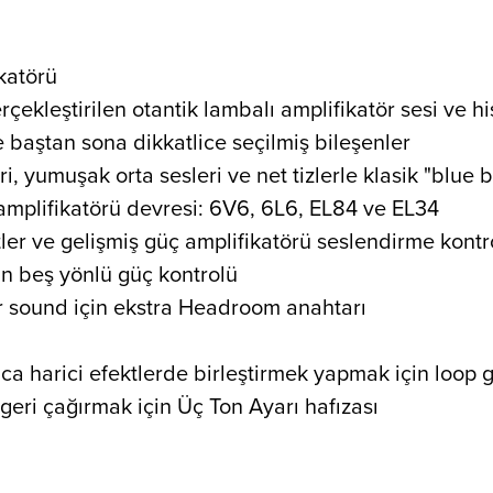
katörü
ekleştirilen otantik lambalı amplifikatör sesi ve hi
e baştan sona dikkatlice seçilmiş bileşenler
, yumuşak orta sesleri ve net tizlerle klasik "blue b
 amplifikatörü devresi: 6V6, 6L6, EL84 ve EL34
ektler ve gelişmiş güç amplifikatörü seslendirme kont
in beş yönlü güç kontrolü
r sound için ekstra Headroom anahtarı
ca harici efektlerde birleştirmek yapmak için loop gir
 geri çağırmak için Üç Ton Ayarı hafızası