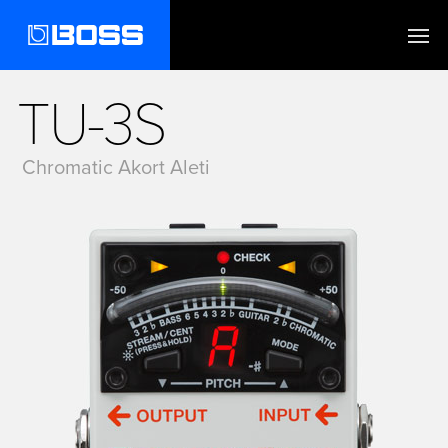
TU-3S
Chromatic Akort Aleti