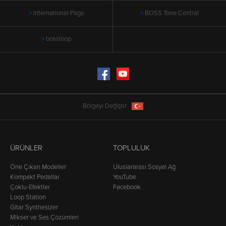
International Page
BOSS Tone Central
bossloop
Facebook
YouTube
Bölgeyi Değiştir
ÜRÜNLER
TOPLULUK
Öne Çıkan Modeller
Uluslararası Sosyal Ağ
Kompakt Pedallar
YouTube
Çoklu-Efektler
Facebook
Loop Station
Gitar Synthesizer
Mikser ve Ses Çözümleri