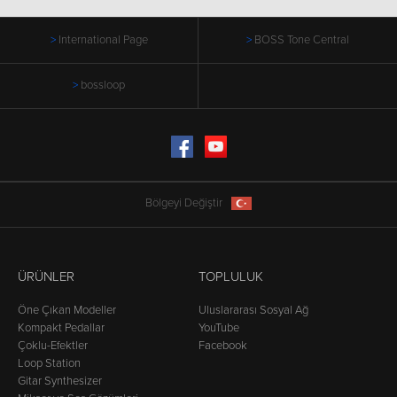
International Page
BOSS Tone Central
bossloop
Facebook
YouTube
Bölgeyi Değiştir
ÜRÜNLER
TOPLULUK
Öne Çıkan Modeller
Uluslararası Sosyal Ağ
Kompakt Pedallar
YouTube
Çoklu-Efektler
Facebook
Loop Station
Gitar Synthesizer