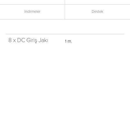
İndirmeler
Destek
8 x DC Giriş Jakı
1 m.