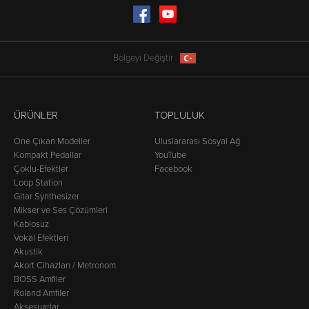
Facebook
YouTube
Bölgeyi Değiştir
ÜRÜNLER
TOPLULUK
Öne Çıkan Modeller
Uluslararası Sosyal Ağ
Kompakt Pedallar
YouTube
Çoklu-Efektler
Facebook
Loop Station
Gitar Synthesizer
Mikser ve Ses Çözümleri
Kablosuz
Vokal Efektleri
Akustik
Akort Cihazları / Metronom
BOSS Amfiler
Roland Amfiler
Aksesuarlar