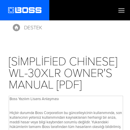
DESTEK
Home
[SIMPLIFIED CHINESE]
WL-30XLR OWNER'S
MANUAL [PDF]