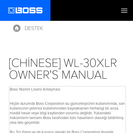
DESTEK
Home
[CHINESE] WL-30XLR
OWNER'S MANUAL