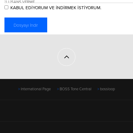
KABUL EDİYORUM VE İNDİRMEK İSTİYORUM.
International Page
BOSS Tone Central
bossloop