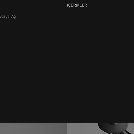
K
İÇERIKLER
 Sosyal Ağ