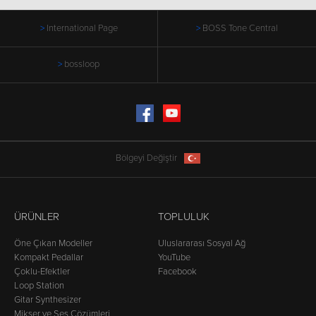
International Page
BOSS Tone Central
bossloop
Facebook
YouTube
Bölgeyi Değiştir
ÜRÜNLER
TOPLULUK
Öne Çıkan Modeller
Uluslararası Sosyal Ağ
Kompakt Pedallar
YouTube
Çoklu-Efektler
Facebook
Loop Station
Gitar Synthesizer
Mikser ve Ses Çözümleri