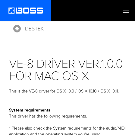
DESTEK
Home
VE-8 DRIVER VER.1.0.0
FOR MAC OS X
This is the VE-8 driver for OS X 10.9 / OS X 10.10 / OS X 10.11.
System requirements
This driver has the following requirements.
* Please also check the System requirements for the audio/MIDI
application and the operating system you're using.