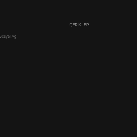
K
İÇERIKLER
 Sosyal Ağ