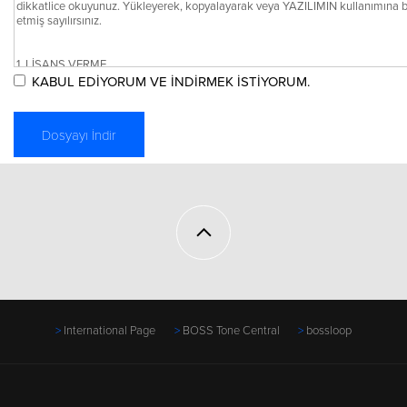
KABUL EDİYORUM VE İNDİRMEK İSTİYORUM.
International Page
BOSS Tone Central
bossloop