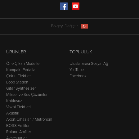
Facebook
YouTube
Bölgeyi Değiştir
ÜRÜNLER
TOPLULUK
Öne Çıkan Modeller
Uluslararası Sosyal Ağ
Kompakt Pedallar
YouTube
Çoklu-Efektler
Facebook
Loop Station
Gitar Synthesizer
Mikser ve Ses Çözümleri
Kablosuz
Vokal Efektleri
Akustik
Akort Cihazları / Metronom
BOSS Amfiler
Roland Amfiler
Aksesuarlar